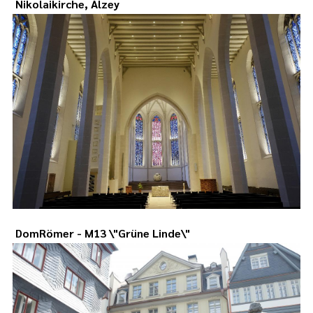
Nikolaikirche, Alzey
DomRömer - M13 \"Grüne Linde\"