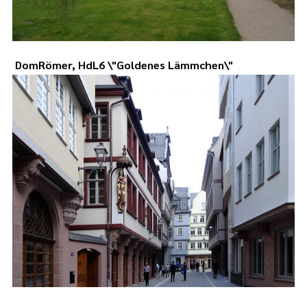
DomRömer, HdL6 \"Goldenes Lämmchen\"